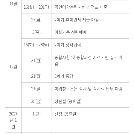
11월
16(월)
~
20(금)
공인어학능력시험 성적표 제출
27(금)
2학기 휴학원서 제출 마감
3(목)
이화가족 성탄예배
15(화)
~
28(월)
2학기 성적입력
종합시험 및 통합과정 자격시험 실시 마
21(월)
감
12월
21(월)
2학기 종강
21(월)
학위청구논문 심사 및 심사료 납부 마감
25(금)
성탄절 (공휴일)
2027
1(금)
신정 (공휴일)
년 1
월