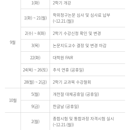
1(화)
2학기 개강
학위청구논문 심사 및 심사료 납부
1(화)
~
21(월)
(~12.21.(월))
2(수)
~
8(화)
2학기 수강신청 확인 및 변경
9월
3(목)
논문지도교수 결정 및 변경 마감
22(화)
대학원 FAIR
24(목)
~
26(토)
추석 연휴 (공휴일)
28(월)
~
2(금)
2학기 교과목 수강철회
5(월)
개천절 대체공휴일 (공휴일)
10월
9(금)
한글날 (공휴일)
종합시험 및 통합과정 자격시험 실시
2(월)
(~12.21.(월))