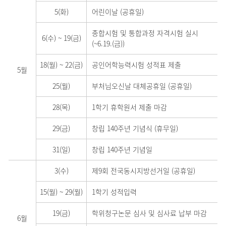
5(화)
어린이날 (공휴일)
종합시험 및 통합과정 자격시험 실시
6(수)
~
19(금)
(~6.19.(금))
18(월)
~
22(금)
공인어학능력시험 성적표 제출
5월
25(월)
부처님오신날 대체공휴일 (공휴일)
28(목)
1학기 휴학원서 제출 마감
29(금)
창립 140주년 기념식 (휴무일)
31(일)
창립 140주년 기념일
3(수)
제9회 전국동시지방선거일 (공휴일)
15(월)
~
29(월)
1학기 성적입력
19(금)
학위청구논문 심사 및 심사료 납부 마감
6월