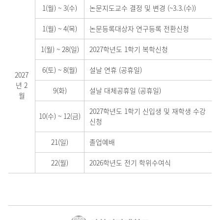
1(월)
~
3(수)
논문지도교수 결정 및 변경 (~3.3.(수))
1(월)
~
4(목)
논문등록대상자 연구등록 전환신청
1(월)
~
28(일)
2027학년도 1학기 복학신청
6(토)
~
8(월)
설날 연휴 (공휴일)
2027
년 2
9(화)
설날 대체공휴일 (공휴일)
월
2027학년도 1학기 신입생 및 재학생 수강
10(수)
~
12(금)
신청
21(일)
졸업예배
22(월)
2026학년도 전기 학위수여식