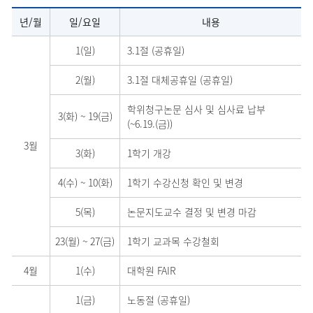
년/월
일/요일
내용
1(일)
3.1절 (공휴일)
2(월)
3.1절 대체공휴일 (공휴일)
학위청구논문 심사 및 심사료 납부
3(화)
~
19(금)
(~6.19.(금))
3월
3(화)
1학기 개강
4(수)
~
10(화)
1학기 수강신청 확인 및 변경
5(목)
논문지도교수 결정 및 변경 마감
23(월)
~
27(금)
1학기 교과목 수강철회
4월
1(수)
대학원 FAIR
1(금)
노동절 (공휴일)