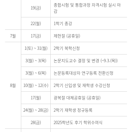
종합시험 및 통합과정 자격시험 실시 마
19(금)
감
22(월)
1학기 종강
7월
17(금)
제헌절 (공휴일)
1(토)
~
31(월)
2학기 복학신청
3(월)
~
3(목)
논문지도교수 결정 및 변경 (~9.3.(목))
3(월)
~
6(목)
논문등록대상자 연구등록 전환신청
8월
10(월)
~
12(수)
2학기 신입생 및 재학생 수강신청
17(월)
광복절 대체공휴일 (공휴일)
24(월)
~
28(금)
2학기 재학생 정규등록
28(금)
2025학년도 후기 학위수여식