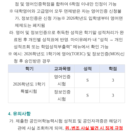
점 및 영어인증학점을 합하여 6학점 이내만 인정이 가능
※ 대학영어와 고급영어 모두 면제받은 자는 영어인증 신청불
가, 정보인증은 신청 가능※ 2026학년도 입학생부터 영어면
제제도는 폐지됨
라. 영어 및 정보인증으로 취득한 성적은 학기말 성적처리가 완
료된 후 개인별 성적표에 반영. 마이유레카 내 “성적 → 개인
성적조회 또는 학업성적부출력” 메뉴에서 확인 가능
※ 예시: 2026학년도 1학기에 영어(TOEIC) 및 정보인증(MOS)신
청 후 승인받은 경우
학기
교과목명
성적
학점
영어인증
S
3
시험
2026학년도 1학기
특별시험
정보인증
S
3
시험
4. 유의사항
가. 제출한 공인어학능력시험 성적표 및 공인자격증은 해당기
관에 사실 조회하게 되며,
위
․
변조 사실 발견 시 징계 규정