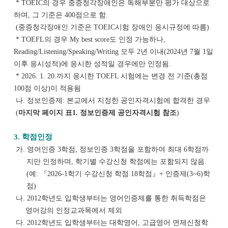
* TOEIC의 경우 중증청각장애인은 독해부분만 평가 대상으로
하며, 그 기준은 400점으로 함.
(중증청각장애인 기준은 TOEIC시험 장애인 응시규정에 따름)
* TOEFL의 경우 My best score도 인정 가능하나,
Reading/Listening/Speaking/Writing
모두 2년 이내(2024년 7월 1일
이후 응시성적)에 응시한 성적일 경우에만 인정됨.
* 2026. 1. 20.까지 응시한 TOEFL 시험에는 변경 전 기준(총점
100점 이상)이 적용됨
나. 정보인증제: 본교에서 지정한 공인자격시험에 합격한 경우
(
마지막 페이지 표1. 정보인증제 공인자격시험 참조
)
3. 학점인정
가. 영어인증 3학점, 정보인증 3학점을 포함하여 최대 6학점까
지만 인정하며, 학기별 수강신청
학점에는 포함되지 않음.
(예: 『2026-1학기 수강신청 학점 18학점』+ 인증제(3~6)학
점)
나. 2012학년도 입학생부터는 영어인증제를 통한 취득학점은
영어강의 인정교과목에서 제외
다. 2012학년도 입학생부터는 대학영어, 고급영어 면제신청학