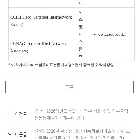
트
시
CCIE(Cisco Certified Internetwork
스
Expert)
코
www.cisco.co.kr
시
스
CCNA(Cisco Certified Network
템
Associate)
즈
* 이화여대-㈜비트컴퓨터IT전문가과정¹: 현재 종료된 위탁과정임
목록
[학사] 2026학년도 제2학기 학부 재입학 및 학부졸업
이전글
논문등제출자격재부여 안내
[학생] 2026년 학부생 대상 지능정보서비스(인터넷·스
다음글
마트폰) 과의존 예방교육 실시 안내(법정의무교육)