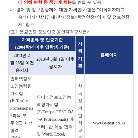
에 의해 퇴학 등 중징계 처분
을 받을 수 있음.
나.
영어 및 정보인증제에 대한 자세한 사항은 “이화여자대교
홈페이지>학사안내>학사정보>학점인정>영어 및 정보인증
제” 참조
<표1. 본교인증 정보인증 공인자격증시험>
자격종류 및 인증기준
시
(2004학년 이후 입학생 기준)
행
홈페이지
2013년 2
기
2013년 3월 1일 이후
월 28일 이전
관
응시자
응시자
인터넷정보
소양능력평
한
가시험
국
인터넷정보소양능
(E-Test):e-
창
력평가시험
Professionals
의
(E-Test):e-TEST OA
3과목 모
인
(구.Professionals) 마
www.e-test.co.kr
두 2급 이상
성
스터 2급 이상 합격
합격
교
및 Word, Excel,
(Word,
육