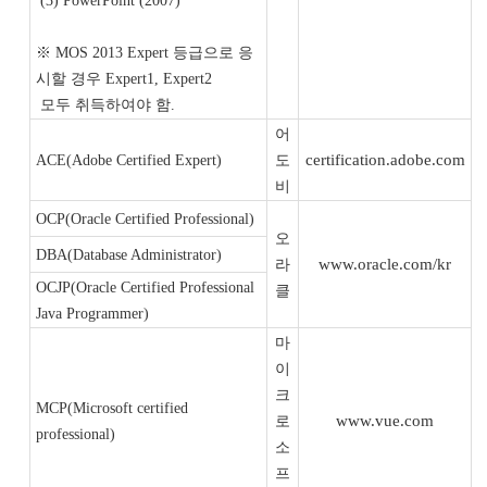
(3) PowerPoint (2007)
※ MOS 2013 Expert 등급으로 응
시할 경우 Expert1, Expert2
모두 취득하여야 함.
어
certification.adobe.com
ACE(Adobe Certified Expert)
도
비
OCP(Oracle Certified Professional)
오
DBA(Database Administrator)
www.oracle.com/kr
라
OCJP(Oracle Certified Professional
클
Java Programmer)
마
이
크
MCP(Microsoft certified
www.vue.com
로
professional)
소
프