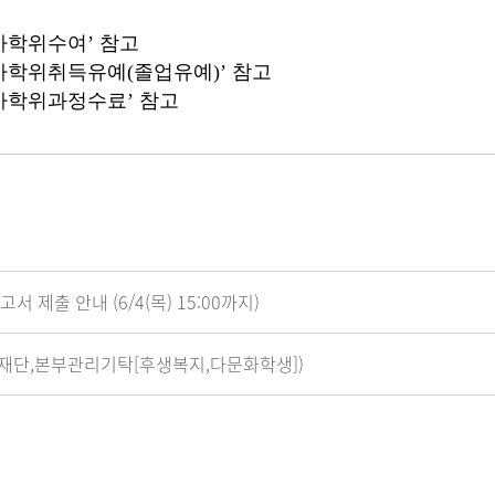
사학위수여’ 참고
사학위취득유예(졸업유예)’ 참고
사학위과정수료’ 참고
제출 안내 (6/4(목) 15:00까지)
국제재단,본부관리기탁[후생복지,다문화학생])