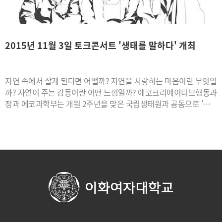
2015년 11월 3일 토크콘서트 '생태를 말하다' 개최
자연 속에서 살게 된다면 어떨까? 자연을 사랑하는 마음이란 무엇일
까? 자연이 주는 감동이란 어떤 느낌일까? 에코크리에이티브협동과
정과 에코과학부는 개원 2주년을 맞은 국립생태원과 공동으로 '자연
스럽게 사람답게'라는 주제로 토크콘서트를 개최합니다. 국립생태
원장 최재천 님과 소설가 김훈 님, 개그맨 김병만 님의 자연스럽고
사람다운 이야기를 기대하시는 분들의 관심과 참석 바랍니다. ● 일
시 : 2015년 11월 3일(화) 늦은 7시부터 ~ ● 장 소 : 이화여자대학교
삼성홀 ● 입장료 : 전좌석 무료(※ 사전접수 필수!!!) 사전접수:
http://bit.ly/1OUUGsH (10. 6 ~ 10. 28) ● 주 최 : 국립생태원, 이
화여자대학교 에코과학부, 에코크리에이티브협동과정 ● 후 원 : 환
경부, 생명다양성재단