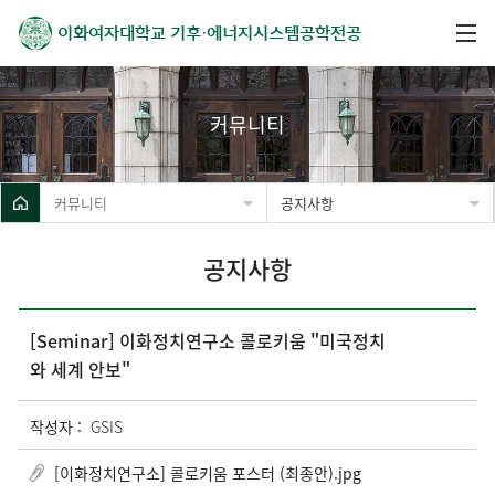
이화여자대학교
기후·에너지시스템공학전공
커뮤니티
커뮤니티
공지사항
공지사항
[Seminar] 이화정치연구소 콜로키움 "미국정치
와 세계 안보"
작성자 :
GSIS
[이화정치연구소] 콜로키움 포스터 (최종안).jpg