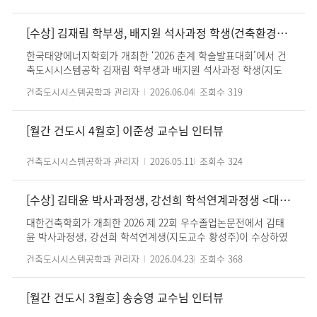
동성' 팀은 마찰진자형 구면받침(FPSD) 면진장치와 적층형 종이
댐퍼를 활용한 제진 시스템을 적용하고, 면진·제진·내진을 결합한
3중 내진전략을 갖춘 4층 구조물을 설계·제작하여 우수한 평가를
[수상] 김재림 학부생, 배지원 석사과정 학생(건축환경설비연구실/임재한 교수) 2026 춘계 한국태양에너지학회 우수발표논문상 수상
받았다. 이번 작품은 AI를 활용한 구조물 내진설계 기술과 창의적
한국태양에너지학회가 개최한 ‘2026 춘계 학술발표대회’에서 건
인 구조 설계 아이디어를 접목해 안전성과 구조 성능을 효과적으
축도시시스템공학 김재림 학부생과 배지원 석사과정 학생(지도
로 구현했다는 점에서 높은 평가를 받았으며, 김철구 교수의 지도
교수 임재한)이 발표한 논문 「공동주택 복층유리 이중창의 열교
를 받아 수행되었다.
건축도시시스템공학과 관리자
2026.06.04
조회수
319
부위를 고려한 설계요소별 단열성능 개선 효과」가 우수발표논
문상으로 선정되었다. 본 연구는 국내 공동주택에서 널리 사용되
는 PVC 복층유리 이중창을 대상으로, 유리, 보강재, 기밀재가 창
[월간 건도시 4월호] 이준성 교수님 인터뷰
호 열성능에 미치는 영향을 분석한 연구이다. 특히 창틀 내부의
열교(thermal bridge)와 공기 누설에 따른 열손실 문제에 주목
건축도시시스템공학과 관리자
2026.05.11
조회수
324
하여, Low-E 유리 적용 방식, 보강재 형상 및 단열 처리, 기밀재
적용 여부 등에 따른 열관류율 변화를 수치해석을 통해 정량적으
로 평가하였다. 한국태양에너지학회는 태양에너지 및 건물에너
[수상] 김태윤 박사과정생, 강선희 학석연계과정생 <대한건축학회 2026년도 제22회 우수졸업논문전 > 수상
지 분야의 학술·기술 발전을 목표로 하는 국내 대표 학회로, 신재
대한건축학회가 개최한 2026 제 22회 우수졸업논문전에서 김태
생에너지와 건물에너지 절감 기술에 관한 다양한 연구 성과가 발
윤 박사과정생, 강선희 학석연계생(지도교수 황성주)이 수상하였
표되고 있다. 이번 학술발표대회에는 건축환경, 에너지시스템, 제
다. 김태윤 박사과정생은 ‘Automated Barrier Inference in
로에너지건축 등 다양한 분야의 연구자들이 참여하여 최신 연구
건축도시시스템공학과 관리자
2026.04.23
조회수
368
Pedestrian Walkways from Surveillance Videos through
성과를 공유하였다.
Ankle Keypoint Relationship-Based Anomaly Detection’ 논
문으로 석사 부문 장려상을 수상하였다. 강선희 학석연계과정생
[월간 건도시 3월호] 송승영 교수님 인터뷰
은 ‘Interpretable Assessment of Human-Perceived Street-