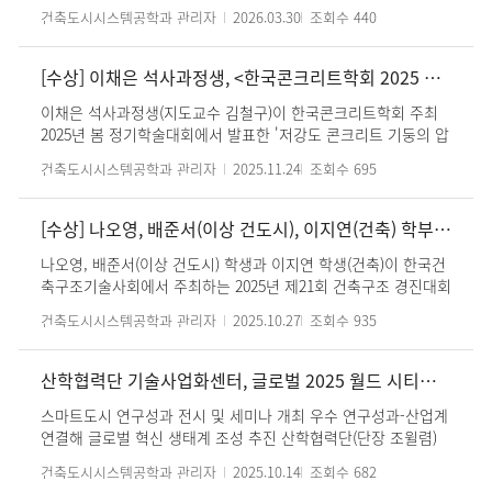
Level Urban Greenery Quality via Panoptic Segmented
건축도시시스템공학과 관리자
2026.03.30
조회수
440
Visual Features’ 논문으로 학사 부문 최우수상을 수상하였다.
2005년부터 시작된 대한건축학회 우수졸업논문전은 건축관련학
과 학부생 및 석사과정 학생들의 참신하고 진취적인 연구성과를
[수상] 이채은 석사과정생, <한국콘크리트학회 2025 가을 학술대회> 우수논문발표상 수상
대외적으로 알리고 함께 공유할 수 있는 기회의 장을 제공하고 있
이채은 석사과정생(지도교수 김철구)이 한국콘크리트학회 주최
다. 2026년도 우수졸업논문전은 대한건축학회 건축대전위원회,
2025년 봄 정기학술대회에서 발표한 '저강도 콘크리트 기둥의 압
우수졸업논문전분과위원회가 주관하며 문화체육관광부의 후원
축강도에 관한 연구'로 2025년 11월 6일 가을 정기학술대회(여수
을 받아 이루어졌다. 본 행사는 4월 28일부터 4월 30일까지 서울
건축도시시스템공학과 관리자
2025.11.24
조회수
695
EXPO)에서 우수논문발표상을 수상하였다. 최근 노후화된 학교
서초구의 aT 센터에서 개최되었다.
시설의 구조 안전성 평가 및 내진보강을 위해 저강도 콘크리트에
대한 검증이 요구되고 있다. 본 논문은 10 MPa 전후의 저강도 콘
[수상] 나오영, 배준서(이상 건도시), 이지연(건축) 학부생, <2025년 제 21회 건축구조 경진대회> 한국토지주택공사 사장상 수상
크리트를 사용한 철근콘크리트 부재의 압축 성능을 실험적으로
나오영, 배준서(이상 건도시) 학생과 이지연 학생(건축)이 한국건
평가하고, 이를 현행 압축설계 기준과 비교하였다. 이채은 학생은
축구조기술사회에서 주최하는 2025년 제21회 건축구조 경진대회
해당 논문 발표를 통해 저강도 콘크리트를 사용한 철근콘크리트
에서 한국토지주택공사 사장상을 수상하였다. 세 학생은 Over
기둥의 압축성능은 안전성 측면에서 순수 콘크리트의 압축저항
건축도시시스템공학과 관리자
2025.10.27
조회수
935
the railroad라는 주제로 철도 상부공간 창출을 위한 대형 캔틸
능력만으로 평가하는 것이 타당함을 밝혔으며, 이는 저강도 콘크
레버 건축구조시스템을 제안하였으며, 패널 예비심사와 발표 본
리트 연구의 기초자료로 기여할 것이라 기대된다.
심사를 거쳐 수상작에 선정되었다.
산학협력단 기술사업화센터, 글로벌 2025 월드 시티테크 엑스포 참여
스마트도시 연구성과 전시 및 세미나 개최 우수 연구성과-산업계
연결해 글로벌 혁신 생태계 조성 추진 산학협력단(단장 조윌렴)
기술사업화센터는 지난 9월24일(수)부터 26일(금)까지 일산 킨텍
건축도시시스템공학과 관리자
2025.10.14
조회수
682
스 제1전시장에서 열린 대한무역투자진흥공사(kotra) 주관의