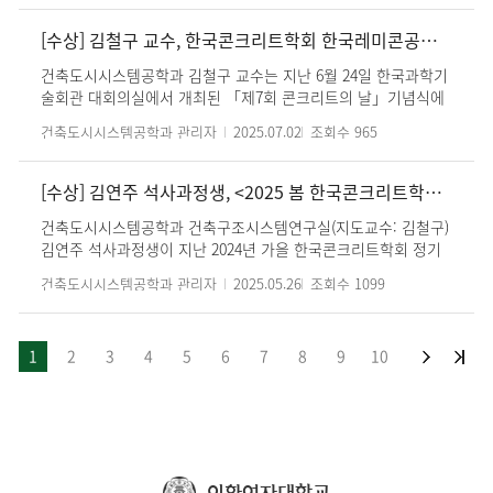
‘2025 월드 시티테크 엑스포(World CITY Tech Expo 2025)’에서
본교의 스마트도시 분야 우수 연구 성과를 전시하고, 세미나를 개
[수상] 김철구 교수, 한국콘크리트학회 한국레미콘공업협회장 표창 수상
최했다. 전시부스에서는 본교 건축도시융합기술연구소를 중심으
건축도시시스템공학과 김철구 교수는 지난 6월 24일 한국과학기
로 △도시시스템 △안전·재난관리 △친환경 건축 △IT 융합 등에
술회관 대회의실에서 개최된 「제7회 콘크리트의 날」기념식에
서의 연구 및 창업 성과가 소개되었다. 더불어 기술사업화센터가
서 한국레미콘공학협회장 표창을 수상하였다. 한국콘크리트학회
운영하는 기업회원제 ‘이화테크넷(Ewha Tech-Net)’을 홍보하
건축도시시스템공학과 관리자
2025.07.02
조회수
965
한국레미콘공업협회장 표창은 콘크리트 산업 발전에 기여한 기
며, 스마트도시 분야 기업과의 네트워크 확대 및 기술사업화 연계
술 유공자에게 수여되는 상이다.
가능성을 적극적으로 알렸다. 한편 행사 기간 동안 글로벌 바이어
와 공공기관 관계자들이 부스를 방문해 스마트시티 관련 기술에
[수상] 김연주 석사과정생, <2025 봄 한국콘크리트학회 학술대회> 우수논문 발표상 수상
큰 관심을 보였다. 각 국 바이어들의 수요 기술을 설명하고 이에
건축도시시스템공학과 건축구조시스템연구실(지도교수: 김철구)
맞는 본교 연구성과와의 매칭 가능성을 논의했으며, 공동연구와
김연주 석사과정생이 지난 2024년 가을 한국콘크리트학회 정기
기술이전 등 후속 협력으로 연결될 수 있는 방안도 함께 모색했
학술대회에서 "냉간성형 절곡앵글이 매입된 선조립 합성기둥의
다. 또한 25일(목)에는 ’AI와 스마트도시 기술 융합‘을 주제로 본
건축도시시스템공학과 관리자
2025.05.26
조회수
1099
축력비에 따른 해석적 연구"를 주제로 논문 발표하여, 2025년 5
교 건축도시시스템공학과 임재한 교수, 황성주 교수, 김소윤 박사
월 8일 봄 한국콘크리트학회 정기학술대회(제주 신화월드)에서
가 연사로 참여하여 최신 연구성과와 적용 사례를 발표하고, 기업
우수논문발표상을 수상하였다. 본 논문 발표는 최근 연구되고 있
·기관 관계자들과 협력 방안을 논의했다. 이번 세미나는 본교 연
1
2
3
4
5
6
7
8
9
10
는 선조립 합성기둥인 FAC 합성기둥을 대상으로 내진성능을 평
구성과의 우수성을 알리고 산학협력의 새로운 가능성을 발굴하
가하기 위하여, 축력비 및 단면 상세를 변수로 유한요소해석 및
는 계기가 되었다. 월드 시티테크 엑스포는 스마트시티, 디지털
분석 결과를 발표하였다. 본 논문발표를 통해 유한요소해석으로
트윈, 도시재생, ESG 등 미래 도시 혁신 기술을 한자리에서 조망
합성부재의 축력비와 단면상세에 따른 내진성능 평가방법을 제
하는 글로벌 전시회로, 해외 바이어와 국내외 기업·기관이 대거
시하였고, 이를 통해 앞으로의 연구에서 다양한 단면과 조건에서
참여하는 국제 교류의 장이다. 이번 참여를 통해 본교는 스마트시
합성 부재의 내진성능을 평가할 것으로 기대된다.
티 분야 연구성과의 우수성을 세계에 알리고, 글로벌 산학협력 네
이화여자대학교