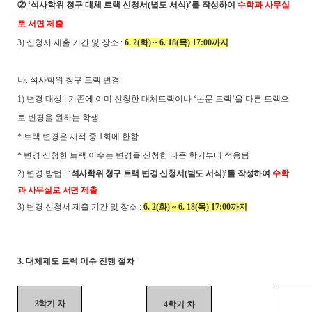
②
‘
석사학위 청구 대체 트랙 신청서
(
별도 서식
)’
를 작성하여
수학과 사무실
로 서면 제출
3)
신청서 제출 기간 및 장소
:
6. 2(
화
) ~ 6. 18(
목
) 17:00
까지
나
.
석사학위 청구 트랙 변경
1)
변경 대상
:
기존에 이미 신청한 대체트랙이나
‘
논문 트랙
’
을 다른 트랙으
로 변경을 원하는 학생
*
트랙 변경은 재적 중
1
회에 한함
*
변경 신청한 트랙 이수는 변경을 신청한 다음 학기부터 적용됨
2)
변경 방법
:
‘
석사학위 청구
트랙 변경 신청서
(
별도 서식
)’
를 작성하여
수학
과 사무실로 서면 제출
3)
변경 신청서 제출 기간 및 장소
:
6. 2(
화
) ~ 6. 18(
목
) 17:00
까지
3.
대체제도 트랙 이수 진행 절차
3
학기 차
4
학기 차