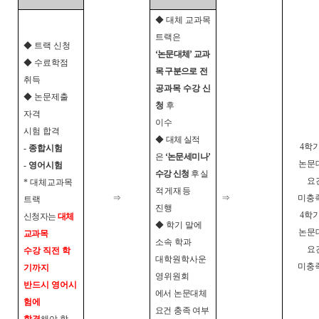
◆
대체 교과목
트랙은
◆
트랙 신청
‘
논문대체
’
교과
◆
수료학점
목 구분으로
전
취득
공과목 수강 신
◆
논문제출
청
후
자격
이수
시험 합격
◆
대체 실적
4
학기
-
종합시험
은
‘
논문세미나
’
논문
-
영어시험
수강 신청
후 실
요
*
대체교과목
적 게재 등
⇒
⇒
미충
트랙
진행
4
학기
신청자는
대체
◆
학기 말에
논문
교과목
소속 학과
요
수강 직전 학
대학원학사운
미충
기까지
영위원회
반드시 영어시
에서 논문대체
험에
요건 충족
여부