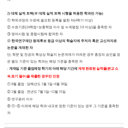
2)
대체 실적 트랙
(
※
대체 실적 트랙 시행을 허용한 학과만 가능
)
①
학위과정의 수료에 필요한 등록을 필한 자
(4
학기 이상
)
②
수료기준
(24
학점
+
보충학점 이수 및 누계평점
3.0
이상
)
을 충족한 자
③
영어시험 및 종합시험에 합격한 자
④
한국연구재단 등재후보 등급 이상의 학술지에 주저자 혹은 교신저자로
논문을 게재한 자
단
,
학문 및 전공의 특성상 학술지 논문게재가 어려운 경우 총장의 승인을 얻
은 별도 기준이 있는 학과는 해당 기준을 충족한 자
-
게재일 기준 졸업예정 학기의 아래 해당 기간에
게재 완료된 실적물
(
본교 소
속 표기 필수
)
을 제출한
경우만 인정
①
8
월 졸업
:
당해년도
1
월
1
일
~6
월
30
일
②
2
월 졸업
:
전년도
7
월
1
일
~12
월
31
일
⑤
연구윤리 이수
⑥ ①
~
⑤
이외에 해당 학과 내규로 정한 기준이 있는 경우 그 기준을 충족한
자