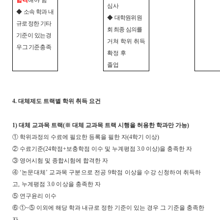
합격
해야 함
심사
◆
소속
학과
내
◆
대학원위원
규로
정한 기타
회 최종 심의를
기준이
있는 경
거쳐 학위 취득
우 그 기준
충족
확정 후
졸업
4.
대체제도 트랙별 학위 취득 요건
1)
대체 교과목 트랙
(
※
대체 교과목 트랙 시행을 허용한 학과만 가능
)
①
학위과정의 수료에 필요한 등록을 필한 자
(4
학기 이상
)
②
수료기준
(24
학점
+
보충학점 이수 및 누계평점
3.0
이상
)
을 충족한 자
③
영어시험 및 종합시험에 합격한 자
④
‘
논문대체
’
교과목 구분으로 전공
9
학점 이상을 수강 신청하여 취득하
고
,
누계평점
3.0
이상을
충족한 자
⑤
연구윤리 이수
⑥ ①
~
⑤
이외에 해당 학과 내규로 정한 기준이 있는 경우 그 기준을 충족한
자