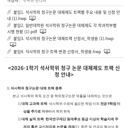
작성자 :
수학과 관리자
붙임1. 석사학위 청구논문 대체제도 트랙별 주요 내용 및 신청 안
내 (1).hwp
붙임2. 일반대학원 석사학위 청구논문 대체제도 각 학과학부별
시행 현황 (1).pdf
붙임3. 석사학위 청구논문 대체트랙 신청서_학생용 (1).hwp
붙임4. 석사학위 청구 트랙 변경 신청서_학생용.hwp
<2026-1학기 석사학위 청구 논문 대체제도 트랙 신
청 안내>
1.
석사학위 청구논문 대체 트랙 종류
본교 석사학위 취득 요건 중 학위청구논문 제출을 대체하는 것으로
1)
대체 교과목 트랙
:
석사학위 수료에 필요한 학점 이외
전공
9
학점 이
상을 추가로 이수
하여 학위 취득
2)
대체 실적 트랙
:
한국연구재단 등재후보 등급 이상의 학술지에 주
저자 혹은 교신저자로 논문을 게재
(
단
,
학문 및 전공의 특성상 학