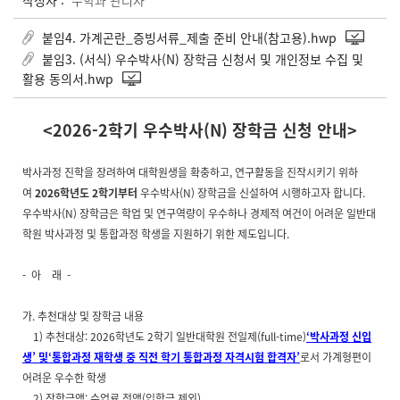
작성자 :
수학과 관리자
붙임4. 가계곤란_증빙서류_제출 준비 안내(참고용).hwp
붙임3. (서식) 우수박사(N) 장학금 신청서 및 개인정보 수집 및
활용 동의서.hwp
<2026-2학기 우수박사(N) 장학금 신청 안내>
박사과정 진학을 장려하여 대학원생을 확충하고, 연구활동을 진작시키기 위하
여
2026학년도 2학기부터
우수박사(N) 장학금을 신설하여 시행하고자 합니다.
우수박사(N) 장학금은 학업 및 연구역량이 우수하나 경제적 여건이 어려운 일반대
학원 박사과정 및 통합과정 학생을 지원하기 위한 제도입니다.
- 아 래 -
가. 추천대상 및 장학금 내용
1) 추천대상: 2026학년도 2학기 일반대학원 전일제(full-time)
‘박사과정 신입
생’ 및‘통합과정 재학생 중 직전 학기 통합과정 자격시험 합격자’
로서 가계형편이
어려운 우수한 학생
2) 장학금액: 수업료 전액(입학금 제외)