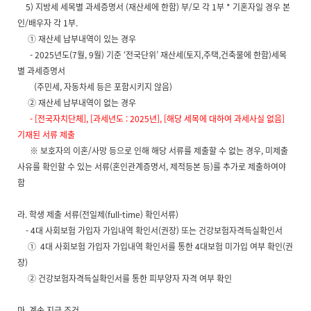
5) 지방세 세목별 과세증명서 (재산세에 한함) 부/모 각 1부 * 기혼자일 경우 본
인/배우자 각 1부.
① 재산세 납부내역이 있는 경우
- 2025년도(7월, 9월) 기준 ‘전국단위’ 재산세(토지,주택,건축물에 한함)세목
별 과세증명서
(주민세, 자동차세 등은 포함시키지 않음)
② 재산세 납부내역이 없는 경우
- [전국자치단체], [과세년도 : 2025년], [해당 세목에 대하여 과세사실 없음]
기재된 서류 제출
※ 보호자의 이혼/사망 등으로 인해 해당 서류를 제출할 수 없는 경우, 미제출
사유를 확인할 수 있는 서류(혼인관계증명서, 제적등본 등)를 추가로 제출하여야
함
라. 학생 제출 서류(전일제(full-time) 확인서류)
- 4대 사회보험 가입자 가입내역 확인서(권장) 또는 건강보험자격득실확인서
① 4대 사회보험 가입자 가입내역 확인서를 통한 4대보험 미가입 여부 확인(권
장)
② 건강보험자격득실확인서를 통한 피부양자 자격 여부 확인
마. 계속 지급 조건