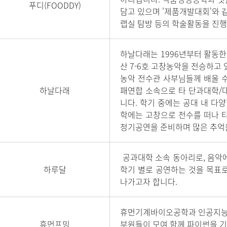
푸디(FOODDY)
담고 있으며 '제품개발대회'와 같
랩실 탐방 등의 학술활동을 진행
하날다래는 1996년부터 활동
산 7-6호 고창농악을 전승하고 있
농악 전수관 사부님들께 배울 수
하날다래
패연합 소속으로 타 단과대학/
니다. 학기 중에는 공대 내 다
학에는 고창으로 전수를 떠나 
정기공연을 준비하며 많은 추억을
공과대학 소속 동아리로, 음악에
하루달
학기 별로 공연하는 것을 목표로
나가고자 합니다.
휴먼기계바이오공학과 인공지능 
휴먼프밍
부원들이 모여 함께 파이썬을 