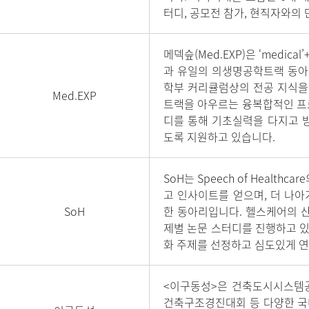
터디, 공모전 참가, 현직자와의
메덱슾(Med.EXP)은 ‘medica
과 유일의 의생명공학트랙 동아리입니
학부 커리큘럼상의 전공 지식을 
Med.EXP
트랙을 아우르는 융복합적인 프
디를 통해 기초실력을 다지고 
도록 지원하고 있습니다.
SoH는 Speech of Healt
고 인사이트를 얻으며, 더 나
SoH
한 동아리입니다. 헬스케어의 산
제별 논문 스터디를 진행하고 
화 주제를 선정하고 심도있게 
<이구동성>은 건축도시시스템공
건축구조경진대회 등 다양한 국