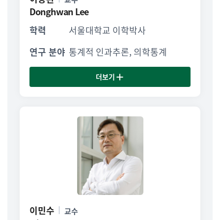
Donghwan Lee
학력
서울대학교 이학박사
연구 분야
통계적 인과추론, 의학통계
더보기
이민수
교수