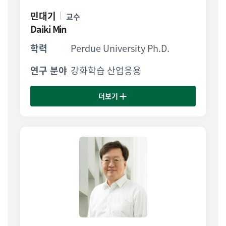
민대기
교수
Daiki Min
학력
Perdue University Ph.D.
연구 분야
강화학습 산업응용
더보기