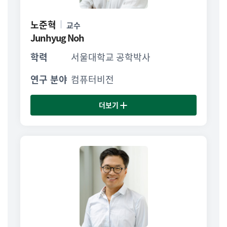
노준혁
교수
Junhyug Noh
학력
서울대학교 공학박사
연구 분야
컴퓨터비전
더보기