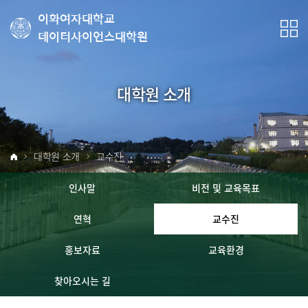
이화여자대학교
데이터사이언스대학원
대학원 소개
대학원 소개
교수진
인사말
비전 및 교육목표
연혁
교수진
홍보자료
교육환경
찾아오시는 길