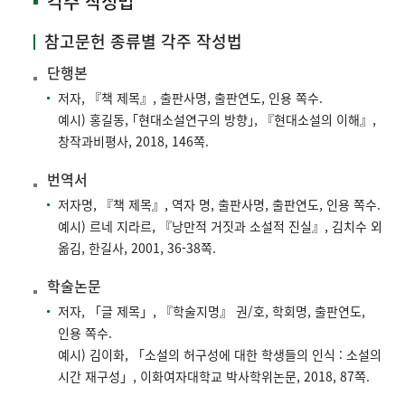
각주 작성법
참고문헌 종류별 각주 작성법
단행본
저자, 『책 제목』, 출판사명, 출판연도, 인용 쪽수.
예시) 홍길동, ｢현대소설연구의 방향｣, 『현대소설의 이해』,
창작과비평사, 2018, 146쪽.
번역서
저자명, 『책 제목』, 역자 명, 출판사명, 출판연도, 인용 쪽수.
예시) 르네 지라르, 『낭만적 거짓과 소설적 진실』, 김치수 외
옮김, 한길사, 2001, 36-38쪽.
학술논문
저자, 「글 제목」, 『학술지명』 권/호, 학회명, 출판연도,
인용 쪽수.
예시) 김이화, 「소설의 허구성에 대한 학생들의 인식 : 소설의
시간 재구성」, 이화여자대학교 박사학위논문, 2018, 87쪽.