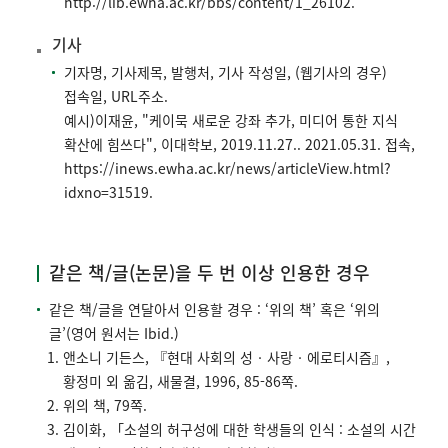
http://lib.ewha.ac.kr/bbs/content/1_26102.
기사
기자명, 기사제목, 발행처, 기사 작성일, (웹기사의 경우)
접속일, URL주소.
예시)이재윤, "케이묵 새로운 강좌 추가, 미디어 통한 지식
확산에 힘쓰다", 이대학보, 2019.11.27.. 2021.05.31. 접속,
https://inews.ewha.ac.kr/news/articleView.html?
idxno=31519.
같은 책/글(논문)을 두 번 이상 인용한 경우
같은 책/글을 연달아서 인용할 경우 : ‘위의 책’ 혹은 ‘위의
글’(영어 원서는 Ibid.)
앤소니 기든스, 『현대 사회의 성‧사랑‧에로티시즘』,
황정미 외 옮김, 새물결, 1996, 85-86쪽.
위의 책, 79쪽.
김이화, 「소설의 허구성에 대한 학생들의 인식 : 소설의 시간