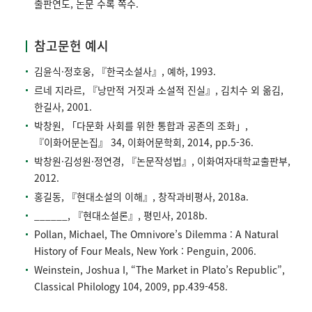
출판연도, 논문 수록 쪽수.
참고문헌 예시
김윤식·정호웅, 『한국소설사』, 예하, 1993.
르네 지라르, 『낭만적 거짓과 소설적 진실』, 김치수 외 옮김,
한길사, 2001.
박창원, 「다문화 사회를 위한 통합과 공존의 조화」,
『이화어문논집』 34, 이화어문학회, 2014, pp.5-36.
박창원·김성원·정연경, 『논문작성법』, 이화여자대학교출판부,
2012.
홍길동, 『현대소설의 이해』, 창작과비평사, 2018a.
______, 『현대소설론』, 평민사, 2018b.
Pollan, Michael, The Omnivore’s Dilemma : A Natural
History of Four Meals, New York : Penguin, 2006.
Weinstein, Joshua I, “The Market in Plato’s Republic”,
Classical Philology 104, 2009, pp.439-458.