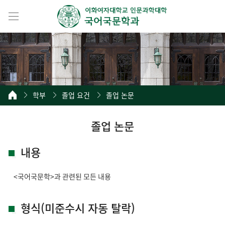
학부
졸업 요건
졸업 논문
졸업 논문
내용
<국어국문학>과 관련된 모든 내용
형식(미준수시 자동 탈락)