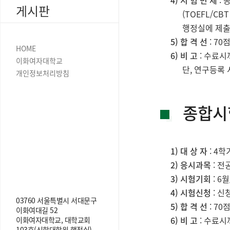
4) 시 험 면 제
: 
게시판
(TOEFL/CB
행정실에 제출
5) 합 격 선
: 70
HOME
6) 비 고
: 수료시
이화여자대학교
단, 연구등록
개인정보처리방침
종합시험
1) 대 상 자
: 4
2) 응시과목
: 전
3) 시험기회
: 6
4) 시험신청
: 신
03760 서울특별시 서대문구
5) 합 격 선
: 70
이화여대길 52
6) 비 고
: 수료시
이화여자대학교, 대학교회
103호(신학대학원 행정실)