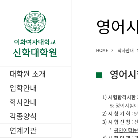
영어시
HOME
학사안내
영어시험
대학원 소개
입학안내
1) 시험합격시한 
학사안내
영어시험에
2) 시 험 기 회
: 
각종양식
3) 시 험 신 청
: 
연계기관
공인어학능력