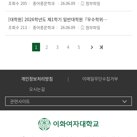
조회수 205
중어중문학과
26.06.09
첨부파일
[대학원] 2026학년도 제1학기 일반대학원『우수학위논문상』시행 안내 및 수상자 추천 의뢰(~07.01.(수)까지)
조회수 213
중어중문학과
26.06.09
첨부파일
1
2
3
4
5
개인정보처리방침
이메일무단수집거부
오시는길
관련사이트