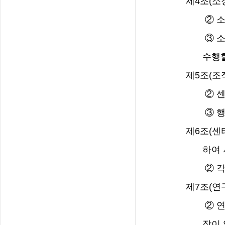
제
4
조
(
소
②
소
③
소
수행할
제
5
조
(
조
②
센
③
행
제
6
조
(
센
하여
②
각
제
7
조
(
연
②
연
장이