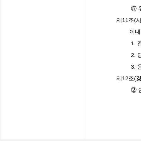
⑤
제
11
조
(
사
이내
1.
2.
3.
제
12
조
(
경
②