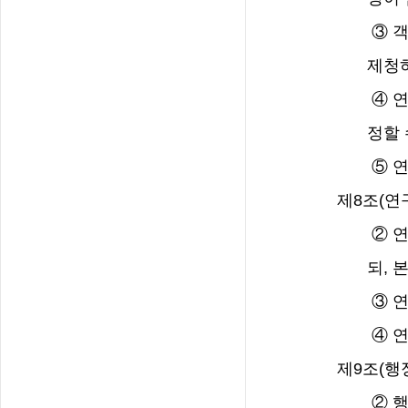
③
객
제청
④
연
정할 
⑤
연
제
8
조
(
연
②
연
되
,
본
③
④
연
제
9
조
(
행
②
행