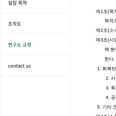
설립 목적
제
1
조
(
목
목적
조직도
제
2
조
(
소
제
3
조
(
사
연구소 규정
책 
한다
.
contact us
1.
회복탄
2.
사
3.
회
4.
공
5.
기타 