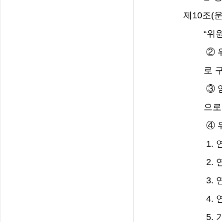
제
10
조
(
“
위
②
로 
③
으로
④
1.
2.
3.
4.
5.