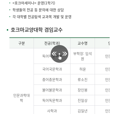
<호크마세미나> 운영(1학기)
학생들의 전공 등 문의에 대한 상담
각 대학별 전공탐색 교과목 개발 및 운영
호크마교양대학 겸임교수
구분
전공(학과)
교수명
연
부학장: 임석
독어독문학과
인문관
원
국어국문학과
허윤
인문관
중어중문학과
류소진
인문관
불어불문학과
장인봉
인문관
인문과학대
학
독어독문학과
진일상
인문관
사학과
김일년
인문관