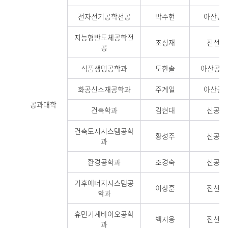
전자전기공학전공
박수현
아산공학
지능형반도체공학전
조성재
진선미관
공
식품생명공학과
도한솔
아산공학관
화공신소재공학과
주계일
아산공학
공과대학
건축학과
김현대
신공학관
건축도시시스템공학
황성주
신공학관
과
환경공학과
조경숙
신공학관
기후에너지시스템공
이상훈
진선미관
학과
휴먼기계바이오공학
백지응
진선미관
과