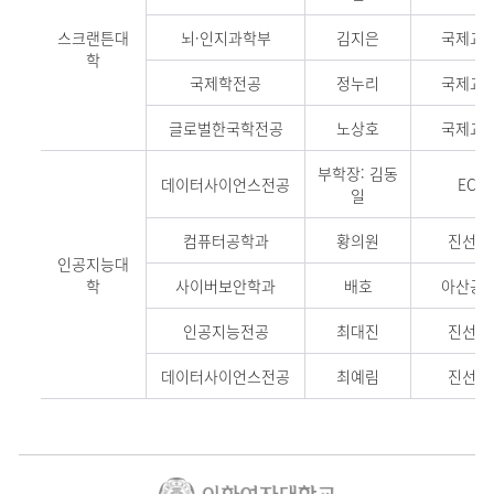
스크랜튼대
뇌·인지과학부
김지은
국제교육
학
국제학전공
정누리
국제교육
글로벌한국학전공
노상호
국제교육
부학장: 김동
데이터사이언스전공
ECC 
일
컴퓨터공학과
황의원
진선미관
인공지능대
학
사이버보안학과
배호
아산공학
인공지능전공
최대진
진선미관
데이터사이언스전공
최예림
진선미관