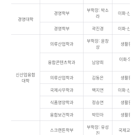
부학장: 박소
경영학부
이화·신세
라
경영대학
경영학부
곽진경
이화·신세
부학장: 윤창
의류산업학과
생활환경
상
이화·S
융합콘텐츠학과
남양희
40
신산업융합
의류산업학과
김동은
생활환경
대학
국제사무학과
백지연
이화·신세
식품영양학과
정승연
생활환경
융합보건학과
박민아
생활환경
부학장: 유성
스크랜튼학부
국제교육관
진