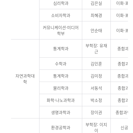
심리학과
김은실
이화·포스
소비자학과
최혜경
이화·포스
커뮤니케이션·미디어
안순태
이화·포스
학부
부학장: 유재
통계학과
종합과학관
근
수학과
김민훈
종합과학관
자연과학대
통계학과
김미정
종합과학관
학
물리학과
서동석
종합과학관
화학·나노과학과
박소정
종합과학관
생명과학과
장이권
종합과학관 
부학장: 이지
환경공학과
신공학관
이