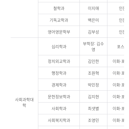
철학과
이지애
인문관
기독교학과
백은미
인문관
영어영문학부
김부성
인문관
부학장: 김수
심리학과
포스코관
영
정치외교학과
김인한
이화·포스
행정학과
조원혁
이화·포스
경제학과
박민정
이화·포스
문헌정보학과
김지현
이화·포스
사회과학대
학
사회학과
최샛별
이화·포스
사회복지학과
조영민
이화·포스