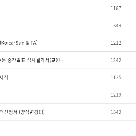
1187
1349
ica-Sun & TA)
1212
[GSIS 9-9] 국제대학원 박사과정 학위청구논문 중간발표 심사결과서(교원제출용)
1242
 서식
1135
1219
트랙신청서 (양식변경!!!)
1342