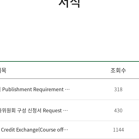
서식
제목
조회수
[GSIS 9-24] 박사통합과정 논문 게재 확인서 Publishment Requirement Form for Ph.D.Combined program
318
[GSIS 9-2-b] 국제대학원 석사과정 논문심사위원회 구성 신청서 Request Form for Master's Thesis Screening Committee Composition (교원제출)
430
[GSIS 4-2] Revised Application form for Credit Exchange(Course offered outside institution of Ewha Womans University) 외부 대학교 대학원 개설 교과목 학점교환 수강 신청서
1144