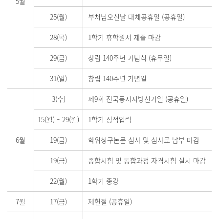
5월
25(월)
부처님오신날 대체공휴일 (공휴일)
28(목)
1학기 휴학원서 제출 마감
29(금)
창립 140주년 기념식 (휴무일)
31(일)
창립 140주년 기념일
3(수)
제9회 전국동시지방선거일 (공휴일)
15(월)
~
29(월)
1학기 성적입력
6월
19(금)
학위청구논문 심사 및 심사료 납부 마감
19(금)
종합시험 및 통합과정 자격시험 실시 마감
22(월)
1학기 종강
7월
17(금)
제헌절 (공휴일)