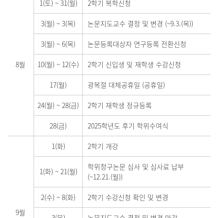
1(토)
~
31(월)
2학기 복학신청
3(월)
~
3(목)
논문지도교수 결정 및 변경 (~9.3.(목))
3(월)
~
6(목)
논문등록대상자 연구등록 전환신청
8월
10(월)
~
12(수)
2학기 신입생 및 재학생 수강신청
17(월)
광복절 대체공휴일 (공휴일)
24(월)
~
28(금)
2학기 재학생 정규등록
28(금)
2025학년도 후기 학위수여식
1(화)
2학기 개강
학위청구논문 심사 및 심사료 납부
1(화)
~
21(월)
(~12.21.(월))
2(수)
~
8(화)
2학기 수강신청 확인 및 변경
9월
3(목)
논문지도교수 결정 및 변경 마감