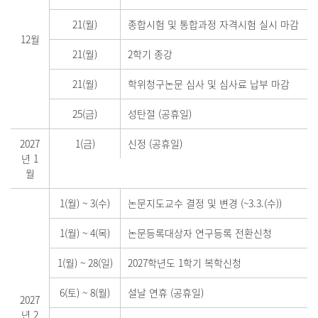
21(월)
종합시험 및 통합과정 자격시험 실시 마감
12월
21(월)
2학기 종강
21(월)
학위청구논문 심사 및 심사료 납부 마감
25(금)
성탄절 (공휴일)
2027
1(금)
신정 (공휴일)
년 1
월
1(월)
~
3(수)
논문지도교수 결정 및 변경 (~3.3.(수))
1(월)
~
4(목)
논문등록대상자 연구등록 전환신청
1(월)
~
28(일)
2027학년도 1학기 복학신청
6(토)
~
8(월)
설날 연휴 (공휴일)
2027
년 2