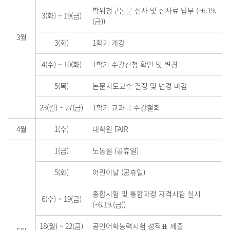
학위청구논문 심사 및 심사료 납부 (~6.19.
3(화)
~
19(금)
(금))
3월
3(화)
1학기 개강
4(수)
~
10(화)
1학기 수강신청 확인 및 변경
5(목)
논문지도교수 결정 및 변경 마감
23(월)
~
27(금)
1학기 교과목 수강철회
4월
1(수)
대학원 FAIR
1(금)
노동절 (공휴일)
5(화)
어린이날 (공휴일)
종합시험 및 통합과정 자격시험 실시
6(수)
~
19(금)
(~6.19.(금))
18(월)
~
22(금)
공인어학능력시험 성적표 제출