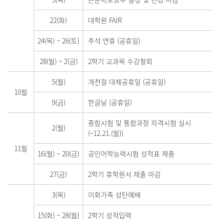
22(화)
대학원 FAIR
24(목)
~
26(토)
추석 연휴 (공휴일)
28(월)
~
2(금)
2학기 교과목 수강철회
5(월)
개천절 대체공휴일 (공휴일)
10월
9(금)
한글날 (공휴일)
종합시험 및 통합과정 자격시험 실시
2(월)
(~12.21.(월))
11월
16(월)
~
20(금)
공인어학능력시험 성적표 제출
27(금)
2학기 휴학원서 제출 마감
3(목)
이화가족 성탄예배
15(화)
~
28(월)
2학기 성적입력