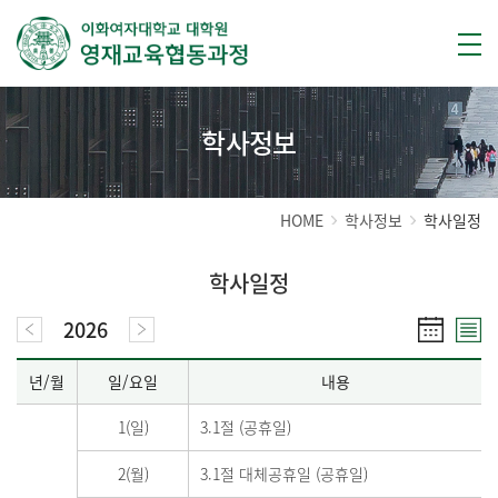
학사정보
HOME
학사정보
학사일정
학사일정
2026
년/월
일/요일
내용
1(일)
3.1절 (공휴일)
2(월)
3.1절 대체공휴일 (공휴일)