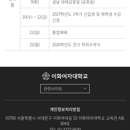
9(화)
설날 대체공휴일 (공휴일)
월
2027학년도 1학기 신입생 및 재학생 수강
10(수)
~
12(금)
신청
21(일)
졸업예배
22(월)
2026학년도 전기 학위수여식
이화여자대학교
관련사이트
개인정보처리방침
03760 서울특별시 서대문구 이화여대길 52 이화여자대학교 교육관 A동
304호
TEL.
02-3277-6630