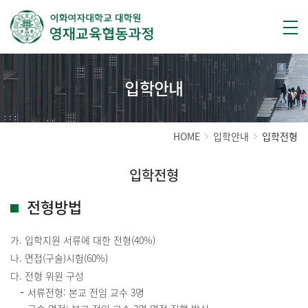
입학안내
HOME
입학안내
입학전형
입학전형
전형방법
가. 입학지원 서류에 대한 전형(40%)
나. 면접(구술)시험(60%)
다. 전형 위원 구성
서류전형: 본교 전임 교수 3명