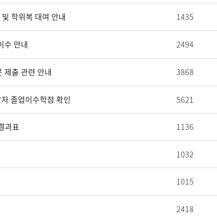
식 및 학위복 대여 안내
1435
 이수 안내
2494
문 제출 관련 안내
3868
업대상자 졸업이수학점 확인
5621
행결과표
1136
1032
1015
2418