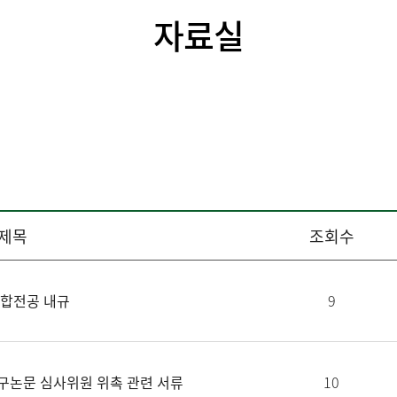
자료실
제목
조회수
융합전공 내규
9
청구논문 심사위원 위촉 관련 서류
10