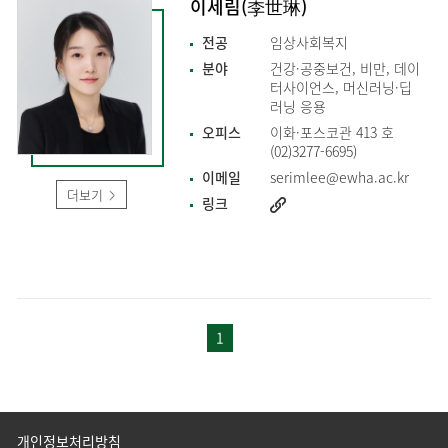
이세림(李世琳)
전공
임상사회복지
분야
건강·공중보건, 비만, 데이
터사이언스, 머신러닝·딥
러닝 응용
오피스
이화·포스코관 413 호
(02)3277-6695)
이메일
serimlee@ewha.ac.kr
더보기
링크
1
개인정보처리방침