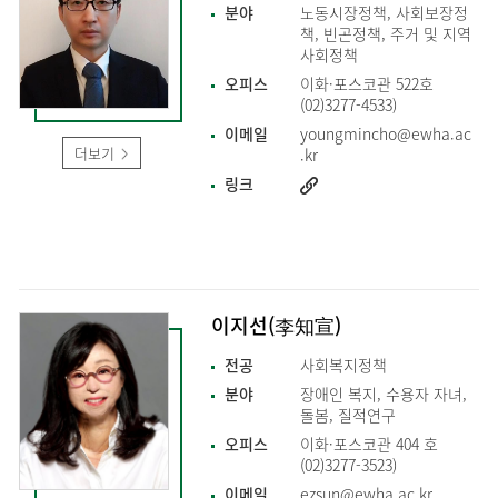
분야
노동시장정책, 사회보장정
책, 빈곤정책, 주거 및 지역
사회정책
오피스
이화·포스코관 522호
(02)3277-4533)
이메일
youngmincho@ewha.ac
더보기
.kr
링크
이지선(李知宣)
전공
사회복지정책
분야
장애인 복지, 수용자 자녀,
돌봄, 질적연구
오피스
이화·포스코관 404 호
(02)3277-3523)
이메일
ezsun@ewha.ac.kr