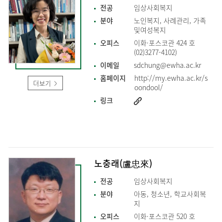
전공
임상사회복지
분야
노인복지, 사례관리, 가족
및여성복지
오피스
이화·포스코관 424 호
(02)3277-4102)
이메일
sdchung@ewha.ac.kr
홈페이지
http://my.ewha.ac.kr/s
더보기
oondool/
링크
노충래(盧忠來)
전공
임상사회복지
분야
아동, 청소년, 학교사회복
지
오피스
이화·포스코관 520 호