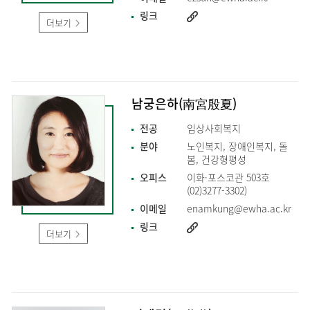
링크
더보기
남궁은하(南宮殷夏)
전공
임상사회복지
분야
노인복지, 장애인복지, 돌
봄, 건강형평성
오피스
이화·포스코관 503호
(02)3277-3302)
이메일
enamkung@ewha.ac.kr
링크
더보기