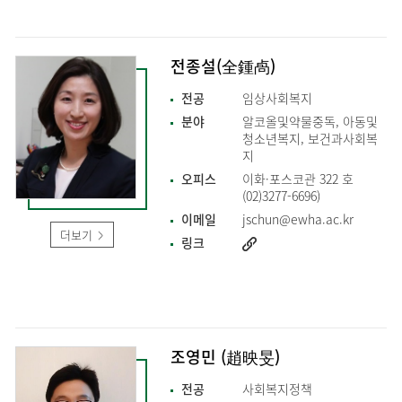
전종설(全鍾卨)
전공
임상사회복지
분야
알코올및약물중독, 아동및
청소년복지, 보건과사회복
지
오피스
이화·포스코관 322 호
(02)3277-6696)
이메일
jschun@ewha.ac.kr
더보기
링크
조영민 (趙映旻)
전공
사회복지정책