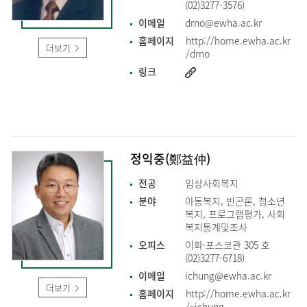
(02)3277-3576)
이메일
drno@ewha.ac.kr
홈페이지
http://home.ewha.ac.kr
더보기
/drno
링크
정익중(鄭益仲)
전공
임상사회복지
분야
아동복지, 빈곤론, 청소년
복지, 프로그램평가, 사회
복지통계및조사
오피스
이화·포스코관 305 호
(02)3277-6718)
이메일
ichung@ewha.ac.kr
더보기
홈페이지
http://home.ewha.ac.kr
/~ichung