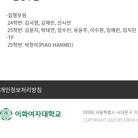
-집행부원
24학번: 김서영, 김채린, 선시안
25학번: 김윤지, 박태연, 엄수민, 유윤주, 이수현, 임예린, 임지민
-TF
25학번: 박한미(PIAO HANMEI）
개인정보처리방침
03760 서울특별시 서대문구
COPYRIGHT 2023 BY EWHA 