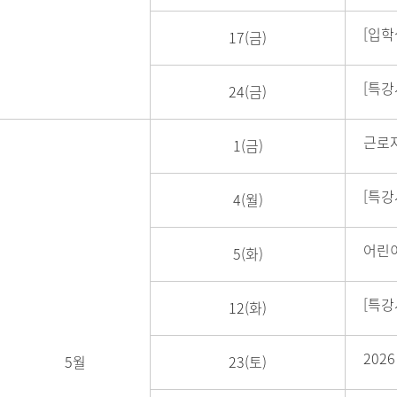
[입학
17(금)
[특강
24(금)
근로자
1(금)
[특강
4(월)
어린
5(화)
[특강
12(화)
202
5월
23(토)