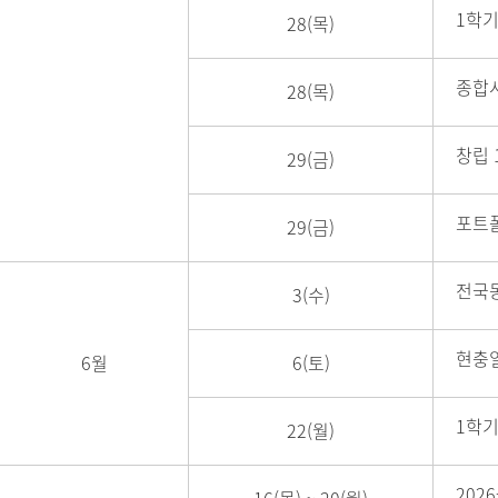
1학기
28(목)
종합
28(목)
창립 
29(금)
포트
29(금)
전국
3(수)
현충일
6월
6(토)
1학기
22(월)
202