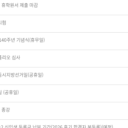
 휴학원서 제출 마감
시험
140주년 기념식(휴무일)
폴리오 심사
동시지방선거일(공휴일)
 (공휴일)
 종강
6-2 신입생 등록금 납부 기간(2026 후기 합격자 본등록)(예정)