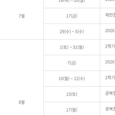
16(목)
~
20(월)
제헌절
7월
17(금)
202
29(수)
~
5(수)
2학
1(토)
~
31(월)
202
7(금)
2학기
10(월)
~
12(수)
광복절
15(토)
8월
광복절
17(월)