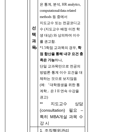
은 통계, 분석, HR analytics,
computational/data-related
methods 등 중에서
지도교수 또는 전공코디교
선
수 (지도교수 배정 이전 학
택
생 대상) 와 상의하여 이수
과
를 권고함.
목
*1.5학점 교과목의 경우,
학
점 합산을 통해 내규 요건 충
족은 가능
하나,
단일 교과목만으로 전공의
방법론·통계 이수 요건을 대
체하는 것으로 보지않음
(예: 「대학원생을 위한 통
계학」은 I·II 연속 수강을
권고)
** 지도교수 상담
(consultation) 필요 –
특히 MBA개설 과목 수
강 시
1. 조직행위관리