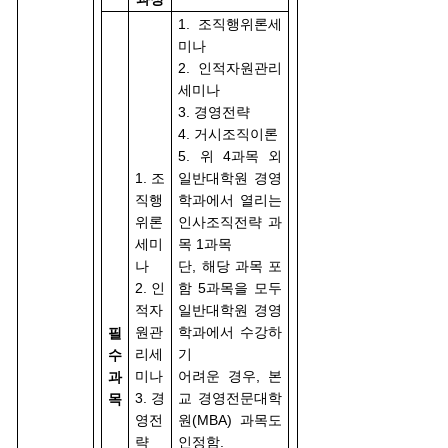
1. 조직행위론세
미나
2. 인적자원관리
세미나
3. 경영전략
4. 거시조직이론
5. 위 4과목 외
1. 조
일반대학원 경영
직행
학과에서 열리는
위론
인사조직전략 과
세미
목 1과목
나
단, 해당 과목 포
2. 인
함 5과목을 모두
적자
일반대학원 경영
원관
학과에서 수강하
필
리세
기
수
미나
어려운 경우, 본
과
3. 경
교 경영전문대학
목
영전
원(MBA) 과목도
략
인정함.