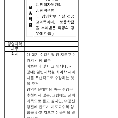
2. 인적자원관리
보
3. 전략경영
충
※ 경영학부 개설 전공
학
교과목이며, 보충학점
점
을 부여받은 학생의 경
우에 한함.)
경영과학
재무
회계
매 학기 수강신청 전 지도교수
와의 상담 필수
이화여대 및 타교(연세대, 서
강대) 일반대학원 회계학 세미
나를 우선적으로 수강하는 것
을 추천
경영전문대학원 과목 수강은
추천하지 않음, 그럼에도 선택
과목으로 듣고 싶다면, 수강신
청전에 반드시 지도교수와 상
담을 하고 지도교수 승인을 받