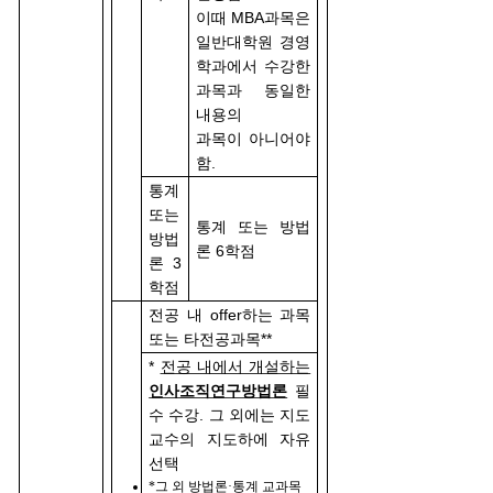
이때 MBA과목은
일반대학원 경영
학과에서 수강한
과목과 동일한
내용의
과목이 아니어야
함.
통계
또는
통계 또는 방법
방법
론 6학점
론 3
학점
전공 내 offer하는 과목
또는 타전공과목**
*
전공 내에서 개설하는
인사조직연구방법론
필
수 수강. 그 외에는 지도
교수의 지도하에 자유
선택
*그 외 방법론·통계 교과목