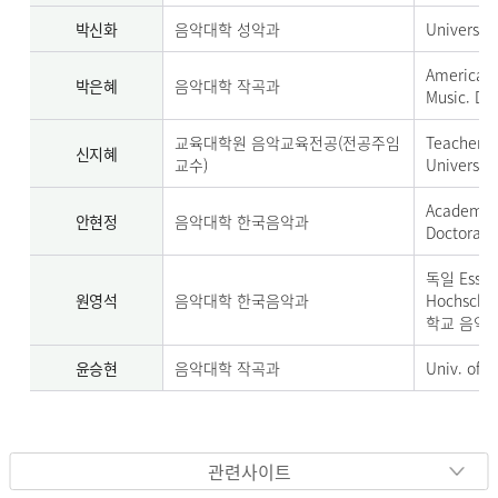
박신화
음악대학 성악과
University
American 
박은혜
음악대학 작곡과
Music. D.
교육대학원 음악교육전공(전공주임
Teachers 
신지혜
교수)
University
Academy o
안현정
음악대학 한국음악과
Doctorat
독일 Essen
원영석
음악대학 한국음악과
Hochsch
학교 음악
윤승현
음악대학 작곡과
Univ. of 
관련사이트