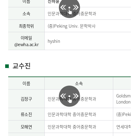
이름
신하윤
소속
인문과학대학 중어중문학과
최종학위
(중)Peking Univ. 문학박사
이메일
hyshin
@ewha.ac.kr
교수진
이름
소속
Goldsmiths
김정구
인문과학대학 중어중문학과
London Ph
류소진
인문과학대학 중어중문학과
(중)Pekin
모해연
인문과학대학 중어중문학과
연세대학교