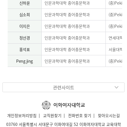
신하윤
인문과학대학 중어중문학과
(중)Pekin
심소희
인문과학대학 중어중문학과
(중)Pekin
이지은
인문과학대학 중어중문학과
(중)Pekin
정선경
인문과학대학 중어중문학과
연세대학교
홍석표
인문과학대학 중어중문학과
서울대학교
Peng jing
인문과학대학 중어중문학과
(중)Pekin
관련사이트
이화여자대학교
개인정보처리방침
교직원찾기
전화번호 찾기
찾아오시는길
03760 서울특별시 서대문구 이화여대길 52 이화여자대학교 교육대학