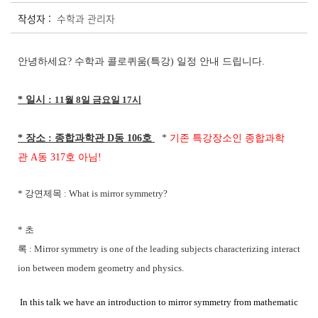
작성자 :
수학과 관리자
안녕하세요
? 수학과 콜로퀴움(특강) 일정 안내 드립니다.
* 일시 :
11월
8일
금요일
17시
* 장소 : 종합과학관 D동 106호
*
기존
특강장소인
종합과학
관
A동
317호
아님!
*
강연제목 :
What
is
mirror
symmetry?
*
초
록
:
Mirror
symmetry
is
one
of
the
leading
subjects
characterizing
interact
ion
between
modern
geometry
and
physics.
In
this
talk
we
have
an
introduction
to
mirror
symmetry
from
mathematic