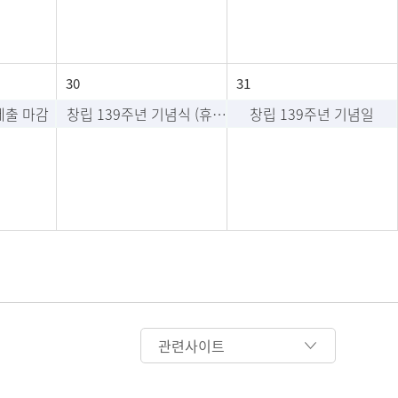
30
31
제출 마감
창립 139주년 기념식 (휴무일)
창립 139주년 기념일
관련사이트