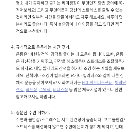
평소 내가 좋아하고 즐기는 취미생활이 무엇인지 한번 종이에 쭉-
적어보세요! 그리고 무엇이든지 당신의 스트레스를 줄일 수 있는
것이라면 일부러 시간을 만들어서라도 자주 해보세요. 하루에 몇
분이라도 좋습니다! 특히 불안감이나 이인증을 겪고 있다면 적극
적으로 추천합니다.
규칙적으로 운동하는 시간 갖기.
운동은 ‘비현실적’인 감각을 줄이는 데 도움이 됩니다. 또한, 운동
은 자신감을 키워주고, 긴장을 해소해주며 스트레스를 조절해주기
도 하지요. 매일 짧게라도 산책을 하거나 조깅 하는 계획을 세워보
세요. 산책이나 조깅이 별로라면 요가나 필라테스와 같이 다른 신
체적 운동을 찾아보세요! 이화여대에는
ECC휘트니스센터
,
체력단
련실
,
골프장
,
수영장
,
테니스장
등 많은 체육시설이 있으니 한번
참고해보시길 바랍니다.
충분한 수면 취하기.
수면과 불안감/스트레스는 서로 관련성이 높습니다. 고로 불안감/
스트레스를 해결하지 않으면 수면에 문제가 생기게 되지요. 반대