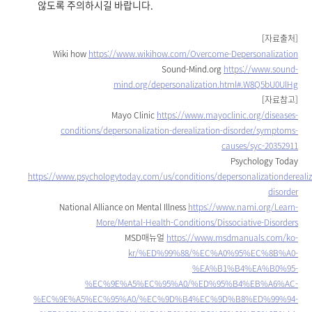
않도록 주의하시길 바랍니다.
[자료출처]
Wiki how
https://www.wikihow.com/Overcome-Depersonalization
Sound-Mind.org
https://www.sound-
mind.org/depersonalization.html#.W8Q5bU0UlHg
[자료참고]
Mayo Clinic
https://www.mayoclinic.org/diseases-
conditions/depersonalization-derealization-disorder/symptoms-
causes/syc-20352911
Psychology Today
https://www.psychologytoday.com/us/conditions/depersonalizationderealiz
disorder
National Alliance on Mental Illness
https://www.nami.org/Learn-
More/Mental-Health-Conditions/Dissociative-Disorders
MSD매뉴얼
https://www.msdmanuals.com/ko-
kr/%ED%99%88/%EC%A0%95%EC%8B%A0-
%EA%B1%B4%EA%B0%95-
%EC%9E%A5%EC%95%A0/%ED%95%B4%EB%A6%AC-
%EC%9E%A5%EC%95%A0/%EC%9D%B4%EC%9D%B8%ED%99%94-